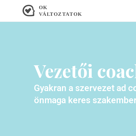
Skip
to
content
Vezetői coa
Gyakran a szervezet ad c
önmaga keres szakembert,