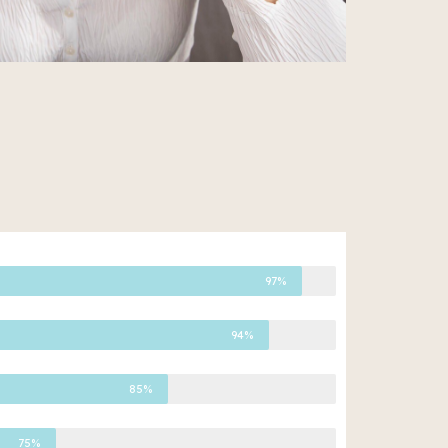
97%
94%
85%
75%