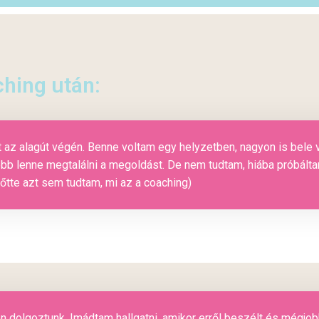
ching után:
 az alagút végén. Benne voltam egy helyzetben, nagyon is bele 
bb lenne megtalálni a megoldást. De nem tudtam, hiába próbáltam
lőtte azt sem tudtam, mi az a coaching)
en dolgoztunk. Imádtam hallgatni, amikor erről beszélt és mégjob