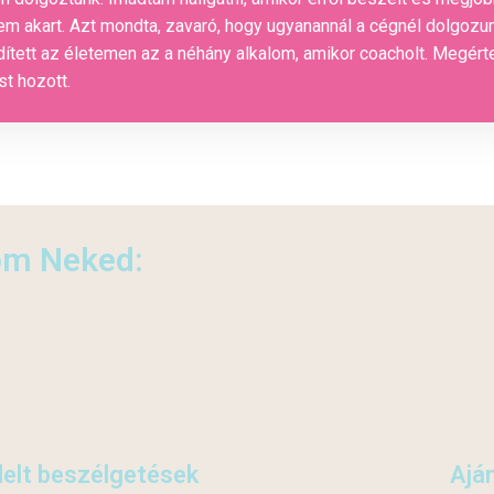
em akart. Azt mondta, zavaró, hogy ugyanannál a cégnél dolgozu
dített az életemen az a néhány alkalom, amikor coacholt. Megé
t hozott.
om Neked:
delt beszélgetések
Ajá