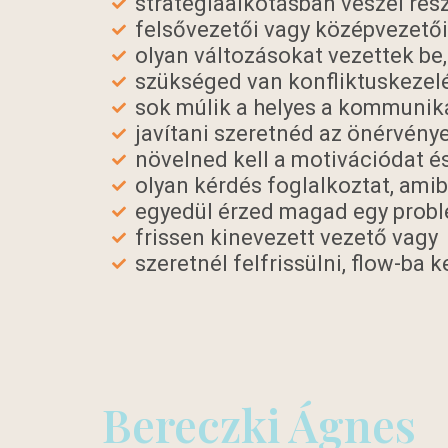
stratégiaalkotásban veszel rés
felsővezetői vagy középvezetői 
olyan változásokat vezettek be
szükséged van konfliktuskezelé
sok múlik a helyes a kommuniká
javítani szeretnéd az önérvény
növelned kell a motivációdat é
olyan kérdés foglalkoztat, am
egyedül érzed magad egy pro
frissen kinevezett vezető vagy
szeretnél felfrissülni, flow-ba k
Bereczki Ágnes