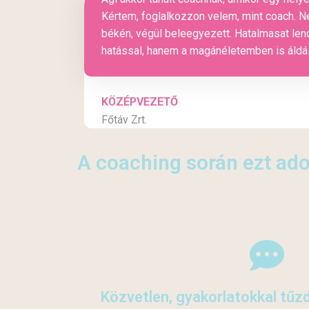
Kértem, foglalkozzon velem, mint coach. N
békén, végül beleegyezett. Hatalmasat len
hatással, hanem a magánéletemben is áldás
KÖZÉPVEZETŐ
Főtáv Zrt.
A coaching során ezt ad
Közvetlen, gyakorlatokkal tűz