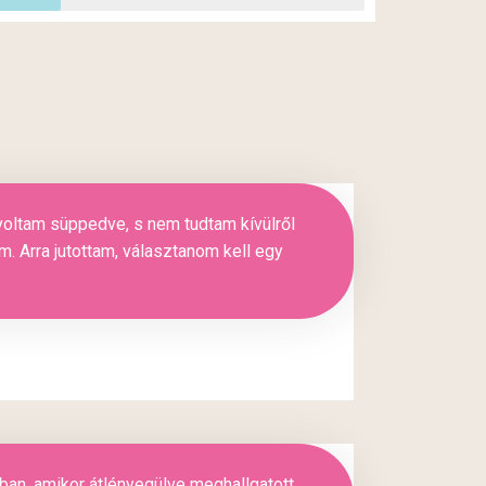
voltam süppedve, s nem tudtam kívülről
. Arra jutottam, választanom kell egy
ban, amikor átlényegülve meghallgatott.