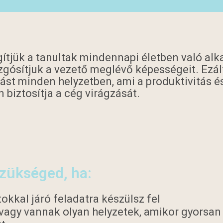
ítjük a tanultak mindennapi életben való al
zgósítjuk a vezető meglévő képességeit. Ezál
st minden helyzetben, ami a produktivitás és
 biztosítja a cég virágzását.
szükséged, ha:
kkal járó feladatra készülsz fel
s/vagy vannak olyan helyzetek, amikor gyorsan