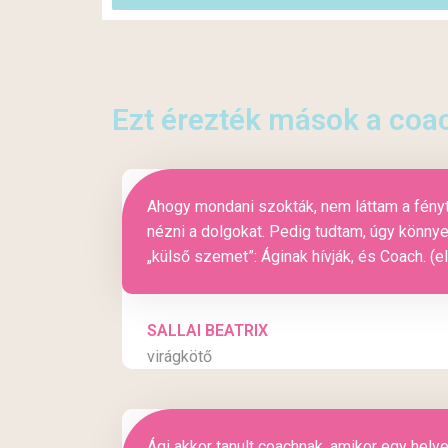
Ezt érezték mások a coa
Ahogy mondani szokták, nem láttam a fényt
nézni a dolgokat. Pedig tudtam, úgy könnye
„külső szemet”: Áginak hívják, és Coach. (e
SALLAI BEATRIX
virágkötő
Ági akkor tanult coachnak, amikor egy hely