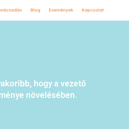
anácsadás
Blog
Események
Kapcsolat
yakoribb, hogy a vezető
ítménye növelésében.