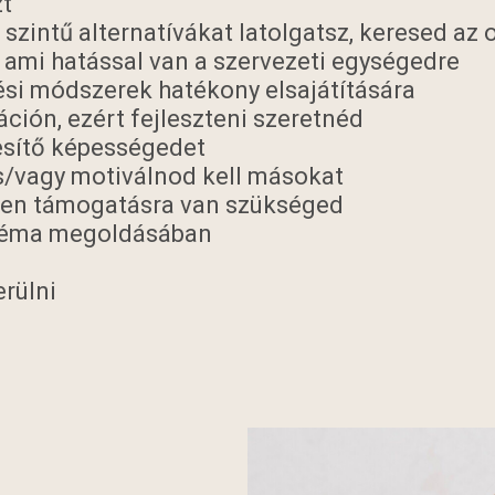
zt
szintű alternatívákat latolgatsz, keresed az o
, ami hatással van a szervezeti egységedre
si módszerek hatékony elsajátítására
ción, ezért fejleszteni szeretnéd
esítő képességedet
s/vagy motiválnod kell másokat
iben támogatásra van szükséged
bléma megoldásában
erülni