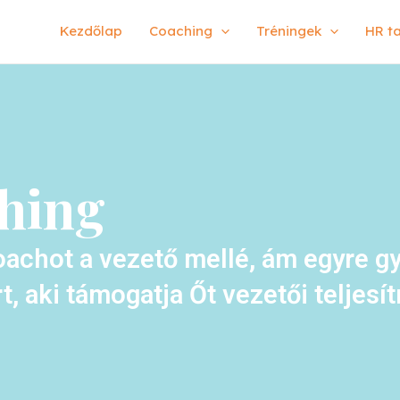
Kezdőlap
Coaching
Tréningek
HR t
ching
oachot a vezető mellé, ám egyre g
 aki támogatja Őt vezetői teljes