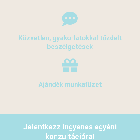
Közvetlen, gyakorlatokkal tűzdelt
beszélgetések
Ajándék munkafüzet
Jelentkezz ingyenes egyéni
konzultációra!