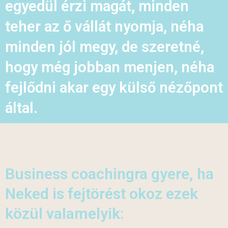
egyedül érzi magát, minden
teher az ő vállát nyomja, néha
minden jól megy, de szeretné,
hogy még jobban menjen, néha
fejlődni akar egy külső nézőpont
által.
Business coachingra gyere, ha
Neked is fejtörést okoz ezek
közül valamelyik: