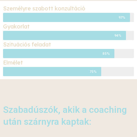
Személyre szabott konzultáció
97%
Gyakorlat
94%
Szituációs feladat
85%
Elmélet
75%
Szabadúszók, akik a coaching
után szárnyra kaptak: