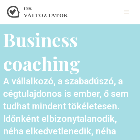
Skip
Mai
to
Men
content
Business
coaching
A vállalkozó, a szabadúszó, a
cégtulajdonos is ember, ő sem
tudhat mindent tökéletesen.
Időnként elbizonytalanodik,
néha elkedvetlenedik, néha