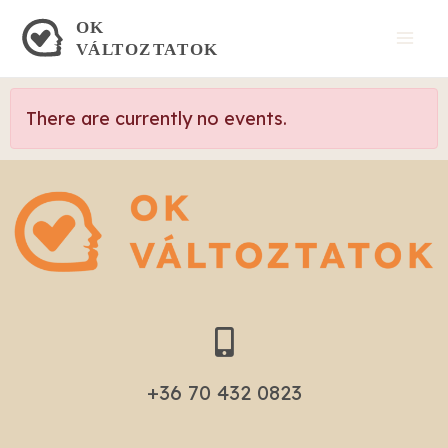
Skip
Mai
to
Men
content
There are currently no events.
+36 70 432 0823​