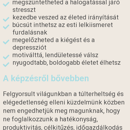
megszüntetheted a halogatással járó
stresszt
kezedbe veszed az életed irányítását
búcsút inthetsz az esti lelkiismeret
furdalásnak
megelőzheted a kiégést és a
depressziót
motiválttá, lendületessé válsz
nyugodtabb, boldogabb életet élhetsz
A képzésről bővebben
Felgyorsult világunkban a túlterheltség és
elégedetlenség elleni küzdelmünk közben
nem engedhetjük meg magunknak, hogy
ne foglalkozzunk a hatékonyság,
produktivitás, célkitűzés, időgazdálkodás