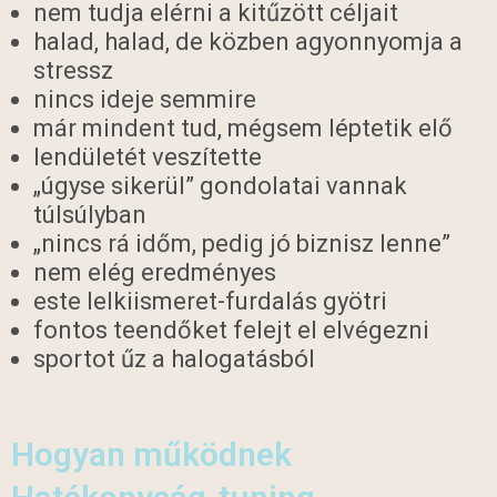
nem tudja elérni a kitűzött céljait
halad, halad, de közben agyonnyomja a
stressz
nincs ideje semmire
már mindent tud, mégsem léptetik elő
lendületét veszítette
„úgyse sikerül” gondolatai vannak
túlsúlyban
„nincs rá időm, pedig jó biznisz lenne”
nem elég eredményes
este lelkiismeret-furdalás gyötri
fontos teendőket felejt el elvégezni
sportot űz a halogatásból
Hogyan működnek