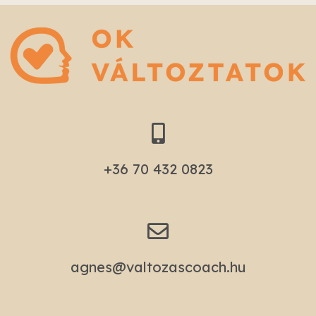
+36 70 432 0823​
agnes@valtozascoach.hu