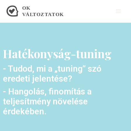
Skip
Mai
to
Men
content
Hatékonyság-tuning
- Tudod, mi a „tuning” szó
eredeti jelentése?
- Hangolás, finomítás a
teljesítmény növelése
érdekében.