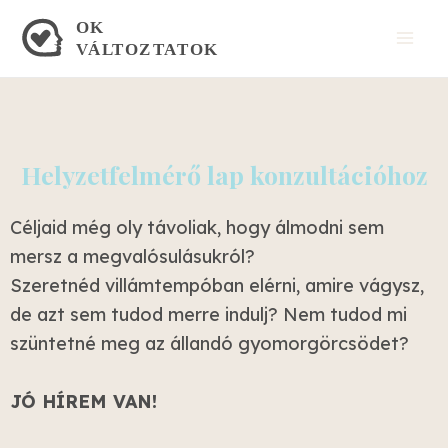
Skip
Mai
to
Men
content
Helyzetfelmérő lap konzultációhoz
Céljaid még oly távoliak, hogy álmodni sem
mersz a megvalósulásukról?
Szeretnéd villámtempóban elérni, amire vágysz,
de azt sem tudod merre indulj? Nem tudod mi
szüntetné meg az állandó gyomorgörcsödet?
JÓ HÍREM VAN!