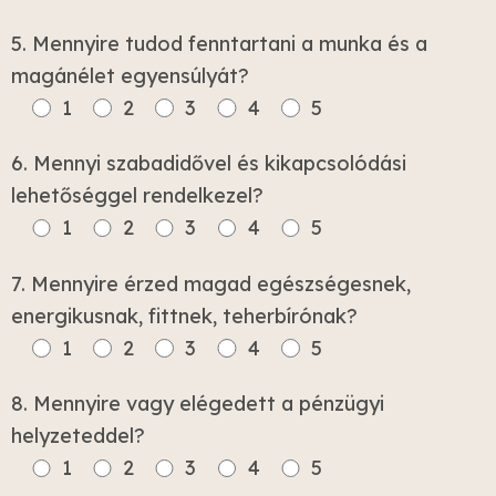
5. Mennyire tudod fenntartani a munka és a
magánélet egyensúlyát?
1
2
3
4
5
6. Mennyi szabadidővel és kikapcsolódási
lehetőséggel rendelkezel?
1
2
3
4
5
7. Mennyire érzed magad egészségesnek,
energikusnak, fittnek, teherbírónak?
1
2
3
4
5
8. Mennyire vagy elégedett a pénzügyi
helyzeteddel?
1
2
3
4
5