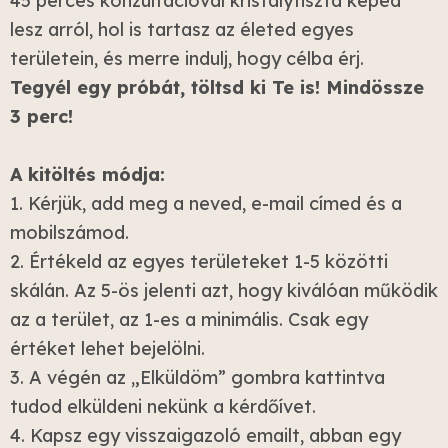
45 perces konzultációval kristálytiszta képed
lesz arról, hol is tartasz az életed egyes
területein, és merre indulj, hogy célba érj.
Tegyél egy próbát, töltsd ki Te is! Mindössze
3 perc!
A kitöltés módja:
1. Kérjük, add meg a neved, e-mail címed és a
mobilszámod.
2. Értékeld az egyes területeket 1-5 közötti
skálán. Az 5-ös jelenti azt, hogy kiválóan működik
az a terület, az 1-es a minimális. Csak egy
értéket lehet bejelölni.
3. A végén az „Elküldöm” gombra kattintva
tudod elküldeni nekünk a kérdőívet.
4. Kapsz egy visszaigazoló emailt, abban egy