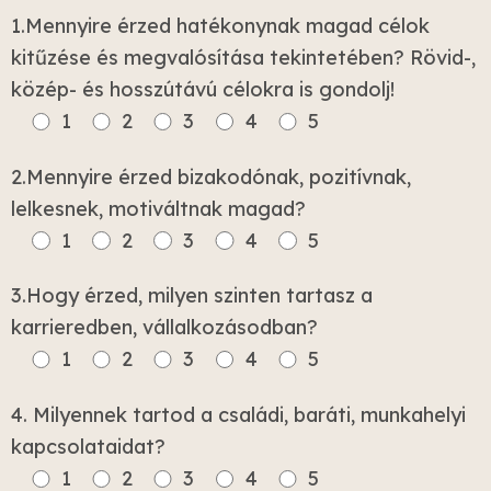
1.Mennyire érzed hatékonynak magad célok
kitűzése és megvalósítása tekintetében? Rövid-,
közép- és hosszútávú célokra is gondolj!
1
2
3
4
5
2.Mennyire érzed bizakodónak, pozitívnak,
lelkesnek, motiváltnak magad?
1
2
3
4
5
3.Hogy érzed, milyen szinten tartasz a
karrieredben, vállalkozásodban?
1
2
3
4
5
4. Milyennek tartod a családi, baráti, munkahelyi
kapcsolataidat?
1
2
3
4
5