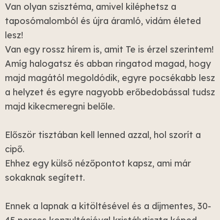
Van olyan szisztéma, amivel kiléphetsz a
taposómalomból és újra áramló, vidám életed
lesz!
Van egy rossz hírem is, amit Te is érzel szerintem!
Amíg halogatsz és abban ringatod magad, hogy
majd magától megoldódik, egyre pocsékabb lesz
a helyzet és egyre nagyobb erőbedobással tudsz
majd kikecmeregni belőle.
Először tisztában kell lenned azzal, hol szorít a
cipő.
Ehhez egy külső nézőpontot kapsz, ami már
sokaknak segített.
Ennek a lapnak a kitöltésével és a díjmentes, 30-