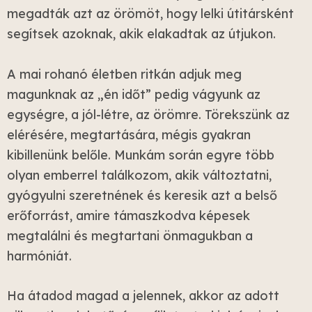
megadták azt az örömöt, hogy lelki útitársként
segítsek azoknak, akik elakadtak az útjukon.
A mai rohanó életben ritkán adjuk meg
magunknak az „én időt” pedig vágyunk az
egységre, a jól-létre, az örömre. Törekszünk az
elérésére, megtartására, mégis gyakran
kibillenünk belőle. Munkám során egyre több
olyan emberrel találkozom, akik változtatni,
gyógyulni szeretnének és keresik azt a belső
erőforrást, amire támaszkodva képesek
megtalálni és megtartani önmagukban a
harmóniát.
Ha átadod magad a jelennek, akkor az adott