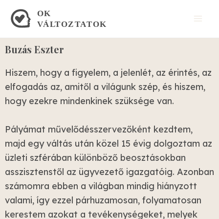
Skip
Mai
to
Men
content
Buzás Eszter
Hiszem, hogy a figyelem, a jelenlét, az érintés, az
elfogadás az, amitől a világunk szép, és hiszem,
hogy ezekre mindenkinek szüksége van.
Pályámat művelődésszervezőként kezdtem,
majd egy váltás után közel 15 évig dolgoztam az
üzleti szférában különböző beosztásokban
asszisztenstől az ügyvezető igazgatóig. Azonban
számomra ebben a világban mindig hiányzott
valami, így ezzel párhuzamosan, folyamatosan
kerestem azokat a tevékenységeket, melyek