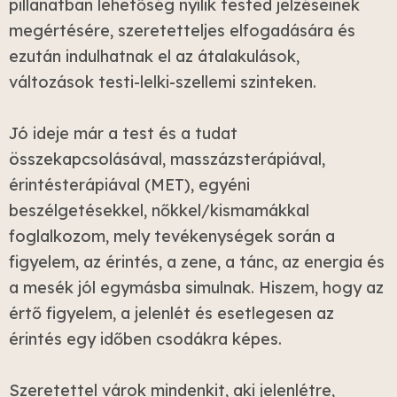
pillanatban lehetőség nyílik tested jelzéseinek
megértésére, szeretetteljes elfogadására és
ezután indulhatnak el az átalakulások,
változások testi-lelki-szellemi szinteken.
Jó ideje már a test és a tudat
összekapcsolásával, masszázsterápiával,
érintésterápiával (MET), egyéni
beszélgetésekkel, nőkkel/kismamákkal
foglalkozom, mely tevékenységek során a
figyelem, az érintés, a zene, a tánc, az energia és
a mesék jól egymásba simulnak. Hiszem, hogy az
értő figyelem, a jelenlét és esetlegesen az
érintés egy időben csodákra képes.
Szeretettel várok mindenkit, aki jelenlétre,